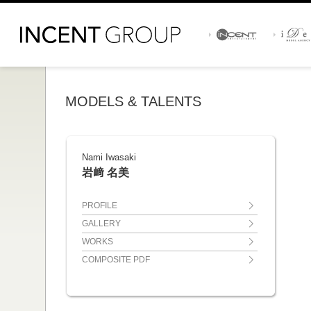
MODELS & TALENTS
Nami Iwasaki
岩﨑 名美
PROFILE
GALLERY
WORKS
COMPOSITE PDF