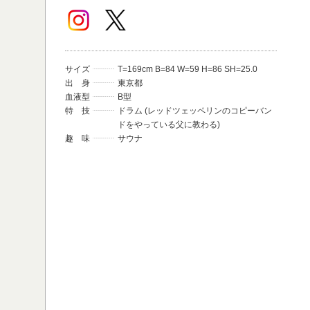
サイズ
T=169cm B=84 W=59 H=86 SH=25.0
出 身
東京都
血液型
B型
特 技
ドラム (レッドツェッペリンのコピーバン
ドをやっている父に教わる)
趣 味
サウナ