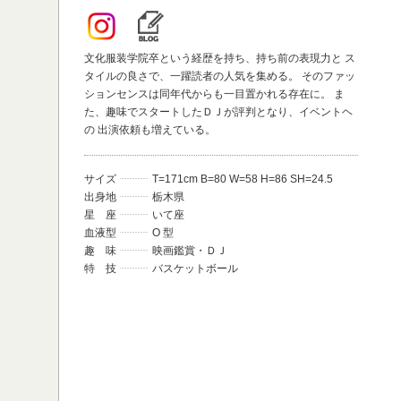
文化服装学院卒という経歴を持ち、持ち前の表現力と ス
タイルの良さで、一躍読者の人気を集める。 そのファッ
ションセンスは同年代からも一目置かれる存在に。 ま
た、趣味でスタートしたＤＪが評判となり、イベントヘ
の 出演依頼も増えている。
サイズ
T=171cm B=80 W=58 H=86 SH=24.5
出身地
栃木県
星 座
いて座
血液型
O 型
趣 味
映画鑑賞・ＤＪ
特 技
バスケットボール