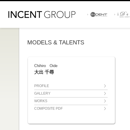
MODELS & TALENTS
Chihiro Oide
大出 千尋
PROFILE
GALLERY
WORKS
COMPOSITE PDF