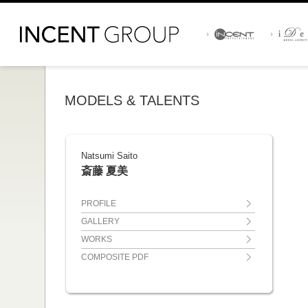
MODELS & TALENTS
Natsumi Saito
斎藤 夏美
PROFILE
GALLERY
WORKS
COMPOSITE PDF